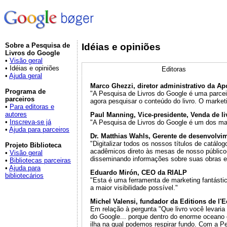
Sobre a Pesquisa de
Idéias e opiniões
Livros do Google
•
Visão geral
• Idéias e opiniões
Editoras
•
Ajuda geral
Marco Ghezzi, diretor administrativo da A
Programa de
"A Pesquisa de Livros do Google é uma parceir
parceiros
agora pesquisar o conteúdo do livro. O market
•
Para editoras e
autores
Paul Manning, Vice-presidente, Venda de li
•
Inscreva-se já
"A Pesquisa de Livros do Google é um dos mai
•
Ajuda para parceiros
Dr. Matthias Wahls, Gerente de desenvolvim
"Digitalizar todos os nossos títulos de catálo
Projeto Biblioteca
acadêmicos direto às mesas de nosso público-a
•
Visão geral
disseminando informações sobre suas obras en
•
Bibliotecas parceiras
•
Ajuda para
Eduardo Mirón, CEO da RIALP
bibliotecários
"Esta é uma ferramenta de marketing fantástic
a maior visibilidade possível."
Michel Valensi, fundador da Editions de l'E
Em relação à pergunta "Que livro você levaria
do Google... porque dentro do enorme oceano 
ilha na qual podemos respirar fundo. Com a P